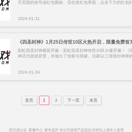
天页面的加号或红包图标。③在发红包界面，点击下方的红包封面
2024-01-31
《四圣封神》1月25日传世10区火热开启，限量免费首
彩虹四圣封神最新开服：彩虹四圣封神传世10区火爆开服！《
神话为游戏背景，并做出了创新与突破。玩家以三清境封神师的修
2024-01-24
首页
1
2
下一页
末页
防沉迷认证
客服中心
家长监护
本公司游戏产品适合18岁以上成年人使用