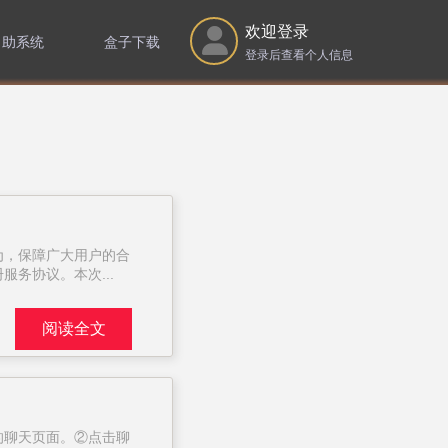
欢迎登录
自助系统
盒子下载
登录后查看个人信息
挂举报
自主转区
戏建议
区规则
为，保障广大用户的合
务协议。本次...
阅读全文
的聊天页面。②点击聊