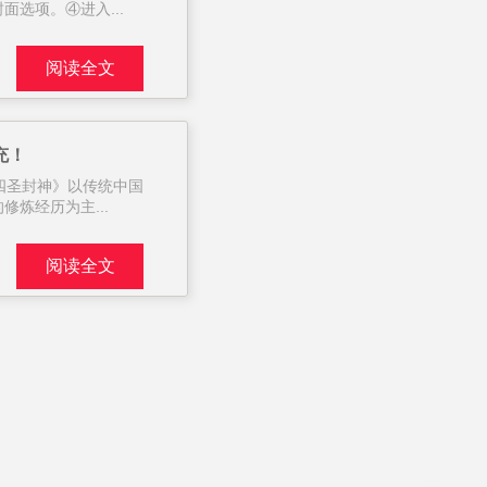
选项。④进入...
阅读全文
充！
四圣封神》以传统中国
炼经历为主...
阅读全文